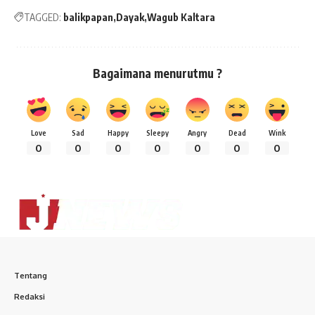
TAGGED:
balikpapan
Dayak
Wagub Kaltara
Bagaimana menurutmu ?
Love
Sad
Happy
Sleepy
Angry
Dead
Wink
0
0
0
0
0
0
0
Tentang
Redaksi