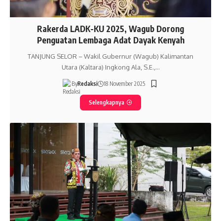
Rakerda LADK-KU 2025, Wagub Dorong
Penguatan Lembaga Adat Dayak Kenyah
TANJUNG SELOR – Wakil Gubernur (Wagub) Kalimantan
Utara (Kaltara) Ingkong Ala, S.E.,…
By
Redaksi
18 November 2025
Selengkapnya