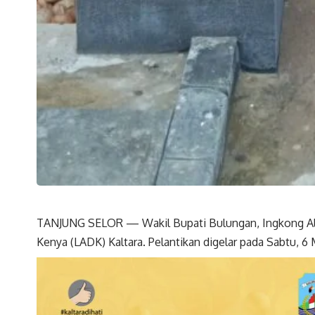
TANJUNG SELOR — Wakil Bupati Bulungan, Ingkong Ala
Kenya (LADK) Kaltara. Pelantikan digelar pada Sabtu, 6