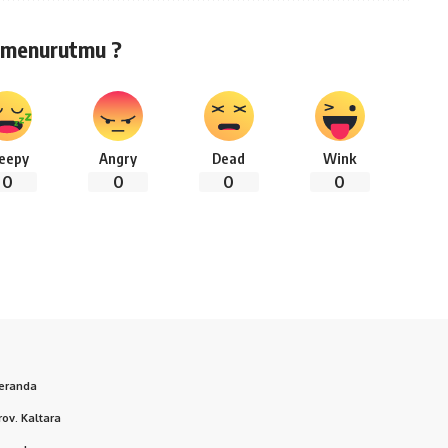
 menurutmu ?
leepy
Angry
Dead
Wink
0
0
0
0
eranda
rov. Kaltara