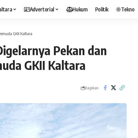
altara
Advertorial
Hukum
Politik
Tekno
emuda GKII Kaltara
igelarnya Pekan dan
uda GKII Kaltara
Bagikan