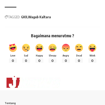
TAGGED:
GKII
Wagub Kaltara
Bagaimana menurutmu ?
Love
Sad
Happy
Sleepy
Angry
Dead
Wink
0
0
0
0
0
0
0
Tentang