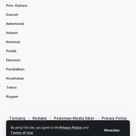
Prov. Kaltara
Daerah
Advertorial
Hukum
Kriminal
Politik
Ekonomi
Pendidikan
Kesehatan
Tekno
Ragam
Tentang
Redaksi
Pedoman Media Siber
Privacy Policy
Terms of Condition
Disclaimer
By using this site, you agree to the
Privacy Policy
and
Menerima
Terms of Use
.
© 2026 Jnews.co.id. All Rights Reserved.