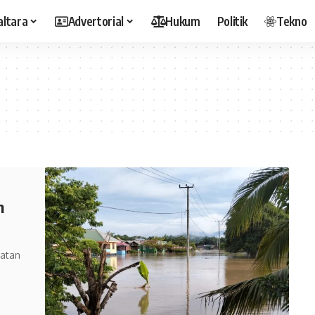
altara
Advertorial
Hukum
Politik
Tekno
m
atan