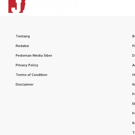
Tentang
B
Redaksi
P
Pedoman Media Siber
D
Privacy Policy
A
Terms of Condition
H
Disclaimer
K
P
E
P
K
T