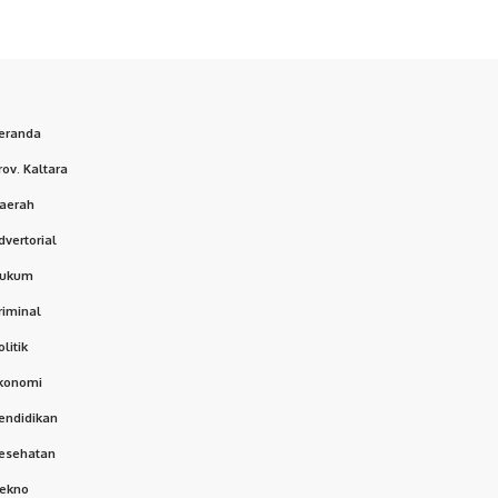
eranda
rov. Kaltara
aerah
dvertorial
ukum
riminal
olitik
konomi
endidikan
esehatan
ekno