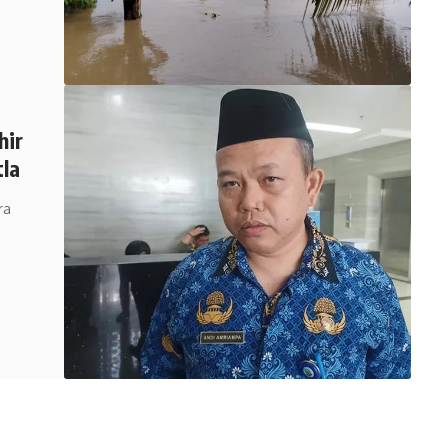
hir
tla
ra