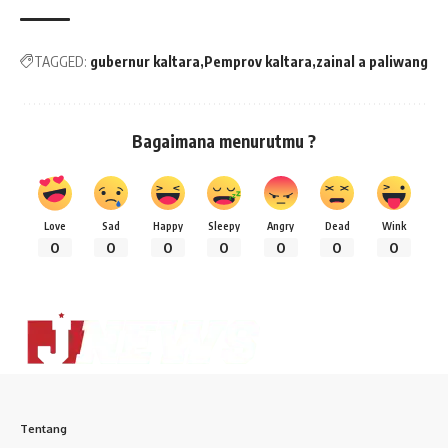
TAGGED:
gubernur kaltara
Pemprov kaltara
zainal a paliwang
Bagaimana menurutmu ?
Love
Sad
Happy
Sleepy
Angry
Dead
Wink
0
0
0
0
0
0
0
Tentang