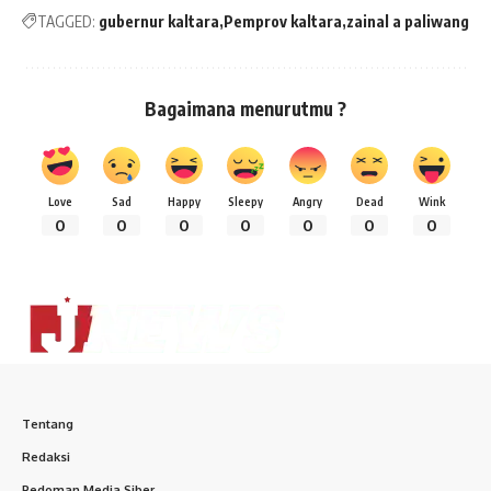
TAGGED:
gubernur kaltara
Pemprov kaltara
zainal a paliwang
Bagaimana menurutmu ?
Love
Sad
Happy
Sleepy
Angry
Dead
Wink
0
0
0
0
0
0
0
Tentang
Redaksi
Pedoman Media Siber