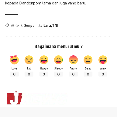
kepada Dandenpom lama dan juga yang baru.
TAGGED:
Denpom
kaltara
TNI
Bagaimana menurutmu ?
Love
Sad
Happy
Sleepy
Angry
Dead
Wink
0
0
0
0
0
0
0