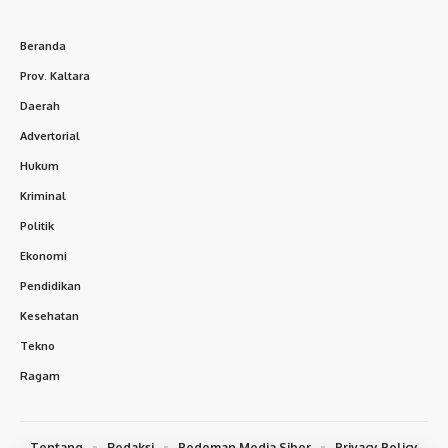
Beranda
Prov. Kaltara
Daerah
Advertorial
Hukum
Kriminal
Politik
Ekonomi
Pendidikan
Kesehatan
Tekno
Ragam
Tentang
Redaksi
Pedoman Media Siber
Privacy Policy