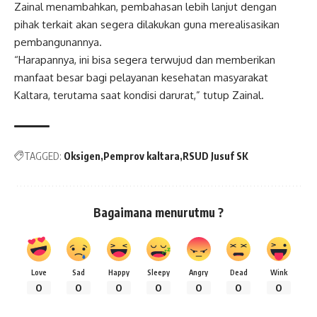
Zainal menambahkan, pembahasan lebih lanjut dengan
pihak terkait akan segera dilakukan guna merealisasikan
pembangunannya.
“Harapannya, ini bisa segera terwujud dan memberikan
manfaat besar bagi pelayanan kesehatan masyarakat
Kaltara, terutama saat kondisi darurat,” tutup Zainal.
TAGGED:
Oksigen
Pemprov kaltara
RSUD Jusuf SK
Bagaimana menurutmu ?
Love
Sad
Happy
Sleepy
Angry
Dead
Wink
0
0
0
0
0
0
0