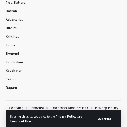
Prov. Kaltara
Daerah
Advertorial
Hukum
Kriminal
Politik
Ekonomi
Pendidikan
Kesehatan
Tekno
Ragam
Tentang
Redaksi
Pedoman Media Siber
Privacy Policy
Terms of Condition
Disclaimer
By using this site, you agree to the
Privacy Policy
and
Menerima
Terms of Use
.
© 2026 Jnews.co.id. All Rights Reserved.