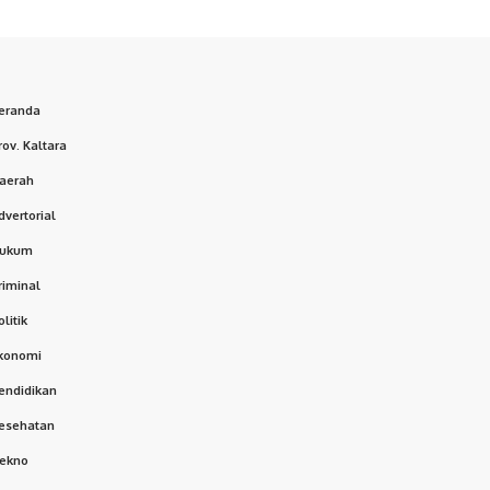
eranda
rov. Kaltara
aerah
dvertorial
ukum
riminal
olitik
konomi
endidikan
esehatan
ekno