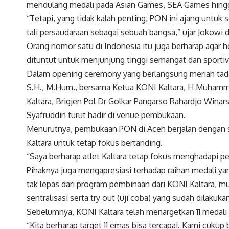
mendulang medali pada Asian Games, SEA Games hing
“Tetapi, yang tidak kalah penting, PON ini ajang unt
tali persaudaraan sebagai sebuah bangsa,” ujar Jokowi
Orang nomor satu di Indonesia itu juga berharap agar h
dituntut untuk menjunjung tinggi semangat dan sportiv
Dalam opening ceremony yang berlangsung meriah tadi m
S.H., M.Hum., bersama Ketua KONI Kaltara, H Muhamm
Kaltara, Brigjen Pol Dr Golkar Pangarso Rahardjo Wina
Syafruddin turut hadir di venue pembukaan.
Menurutnya, pembukaan PON di Aceh berjalan dengan 
Kaltara untuk tetap fokus bertanding.
“Saya berharap atlet Kaltara tetap fokus menghadapi pe
Pihaknya juga mengapresiasi terhadap raihan medali ya
tak lepas dari program pembinaan dari KONI Kaltara, mul
sentralisasi serta try out (uji coba) yang sudah dilaku
Sebelumnya, KONI Kaltara telah menargetkan 11 medali 
“Kita berharap target 11 emas bisa tercapai. Kami cuk