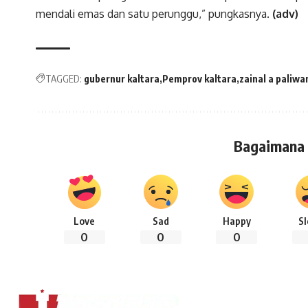
mendali emas dan satu perunggu,” pungkasnya.
(adv)
TAGGED:
gubernur kaltara
Pemprov kaltara
zainal a paliwa
Bagaimana
Love
Sad
Happy
S
0
0
0