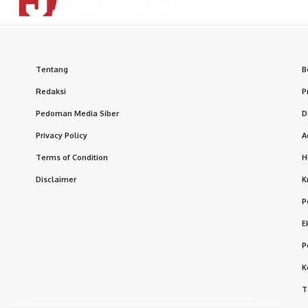
Tentang
B
Redaksi
P
Pedoman Media Siber
D
Privacy Policy
A
Terms of Condition
H
Disclaimer
K
P
E
P
K
T