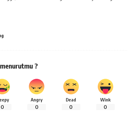
ng
 menurutmu ?
leepy
Angry
Dead
Wink
0
0
0
0