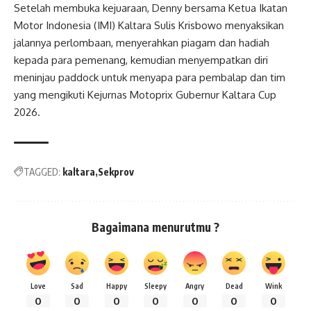
Setelah membuka kejuaraan, Denny bersama Ketua Ikatan
Motor Indonesia (IMI) Kaltara Sulis Krisbowo menyaksikan
jalannya perlombaan, menyerahkan piagam dan hadiah
kepada para pemenang, kemudian menyempatkan diri
meninjau paddock untuk menyapa para pembalap dan tim
yang mengikuti Kejurnas Motoprix Gubernur Kaltara Cup
2026.
TAGGED:
kaltara
Sekprov
Bagaimana menurutmu ?
Love
Sad
Happy
Sleepy
Angry
Dead
Wink
0
0
0
0
0
0
0