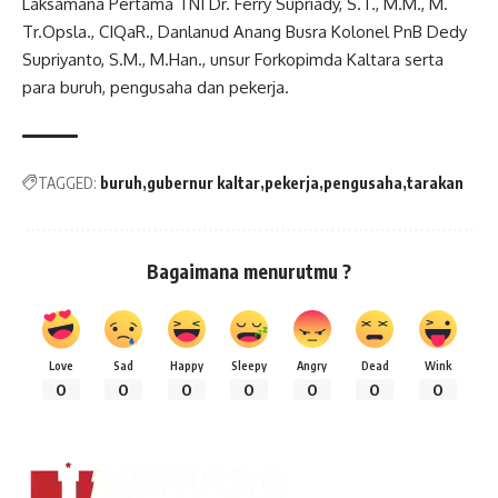
Laksamana Pertama TNI Dr. Ferry Supriady, S.T., M.M., M.
Tr.Opsla., CIQaR., Danlanud Anang Busra Kolonel PnB Dedy
Supriyanto, S.M., M.Han., unsur Forkopimda Kaltara serta
para buruh, pengusaha dan pekerja.
TAGGED:
buruh
gubernur kaltar
pekerja
pengusaha
tarakan
Bagaimana menurutmu ?
Love
Sad
Happy
Sleepy
Angry
Dead
Wink
0
0
0
0
0
0
0