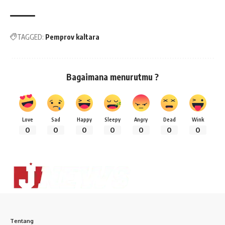
TAGGED:
Pemprov kaltara
Bagaimana menurutmu ?
Love
Sad
Happy
Sleepy
Angry
Dead
Wink
0
0
0
0
0
0
0
Tentang