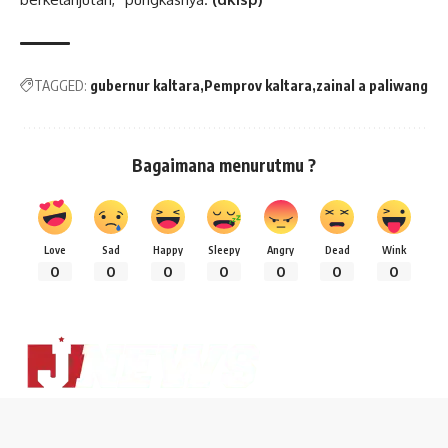
TAGGED:
gubernur kaltara
Pemprov kaltara
zainal a paliwang
Bagaimana menurutmu ?
Love
Sad
Happy
Sleepy
Angry
Dead
Wink
0
0
0
0
0
0
0