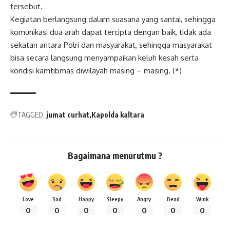
tersebut.
Kegiatan berlangsung dalam suasana yang santai, sehingga
komunikasi dua arah dapat tercipta dengan baik, tidak ada
sekatan antara Polri dan masyarakat, sehingga masyarakat
bisa secara langsung menyampaikan keluh kesah serta
kondisi kamtibmas diwilayah masing – masing. (*)
TAGGED:
jumat curhat
Kapolda kaltara
Bagaimana menurutmu ?
Love
Sad
Happy
Sleepy
Angry
Dead
Wink
0
0
0
0
0
0
0