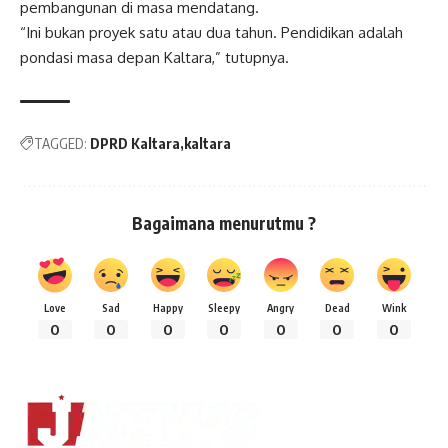
pembangunan di masa mendatang.
“Ini bukan proyek satu atau dua tahun. Pendidikan adalah
pondasi masa depan Kaltara,” tutupnya.
TAGGED:
DPRD Kaltara
kaltara
Bagaimana menurutmu ?
Love
Sad
Happy
Sleepy
Angry
Dead
Wink
0
0
0
0
0
0
0