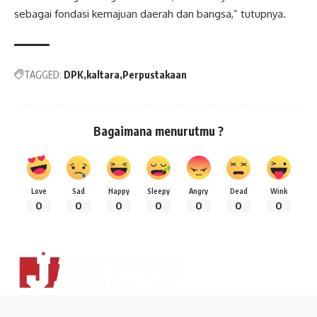
sebagai fondasi kemajuan daerah dan bangsa,” tutupnya.
TAGGED:
DPK
kaltara
Perpustakaan
Bagaimana menurutmu ?
Love
Sad
Happy
Sleepy
Angry
Dead
Wink
0
0
0
0
0
0
0