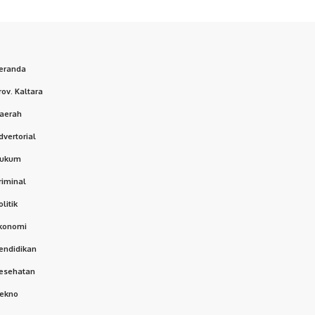
eranda
rov. Kaltara
aerah
dvertorial
ukum
riminal
olitik
konomi
endidikan
esehatan
ekno