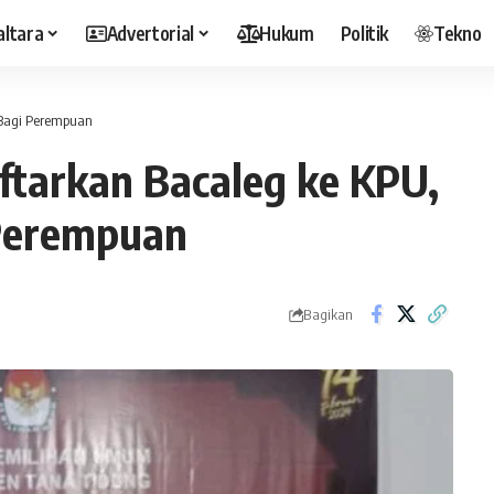
altara
Advertorial
Hukum
Politik
Tekno
 Bagi Perempuan
ftarkan Bacaleg ke KPU,
 Perempuan
Bagikan