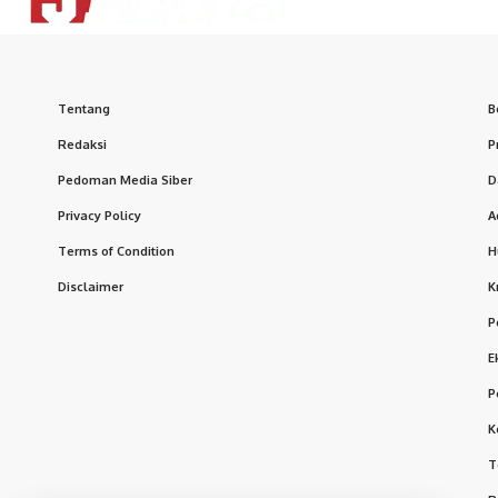
Tentang
B
Redaksi
P
Pedoman Media Siber
D
Privacy Policy
A
Terms of Condition
H
Disclaimer
K
P
E
P
K
T