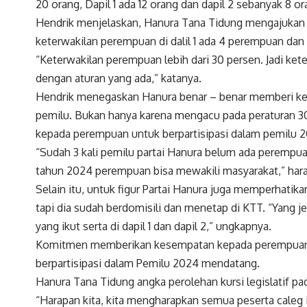
20 orang, Dapil 1 ada 12 orang dan dapil 2 sebanyak 8 
Hendrik menjelaskan, Hanura Tana Tidung mengajukan s
keterwakilan perempuan di dalil 1 ada 4 perempuan dan
“Keterwakilan perempuan lebih dari 30 persen. Jadi k
dengan aturan yang ada,” katanya.
Hendrik menegaskan Hanura benar – benar memberi ke
pemilu. Bukan hanya karena mengacu pada peraturan 
kepada perempuan untuk berpartisipasi dalam pemilu 
“Sudah 3 kali pemilu partai Hanura belum ada perempu
tahun 2024 perempuan bisa mewakili masyarakat,” har
Selain itu, untuk figur Partai Hanura juga memperhatika
tapi dia sudah berdomisili dan menetap di KTT. “Yang j
yang ikut serta di dapil 1 dan dapil 2,” ungkapnya.
Komitmen memberikan kesempatan kepada perempuan di p
berpartisipasi dalam Pemilu 2024 mendatang.
Hanura Tana Tidung angka perolehan kursi legislatif pa
“Harapan kita, kita mengharapkan semua peserta caleg 