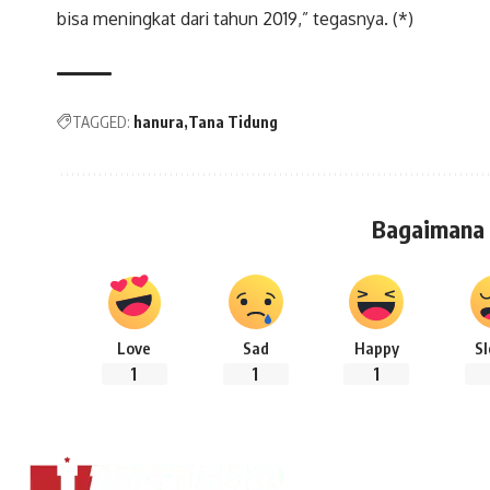
bisa meningkat dari tahun 2019,” tegasnya. (*)
TAGGED:
hanura
Tana Tidung
Bagaimana
Love
Sad
Happy
S
1
1
1