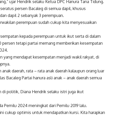
orang,” ujar Hendrik selaku Ketua DPC Hanura Tana Tidung.
eratus persen Bacaleg di semua dapil, khusus
 dan dapil 2 sebanyak 3 perempuan.
eterwakilan perempuan sudah cukup kita menyesuaikan
sempatan kepada perempuan untuk ikut serta di dalam
30 persen tetapi partai memang memberikan kesempatan
2024.
an yang mendapat kesempatan menjadi wakil rakyat, di
apnya.
n anak daerah, rata – rata anak daerah kalaupun orang luar
elas Bacaleg Partai hanura asli anak – anak daerah semua
olitik, Diana Hendrik selaku istri juga ikut
da Pemilu 2024 meningkat dari Pemilu 2019 lalu.
ini cukup optimis untuk mendapatkan kursi. Kita harapkan