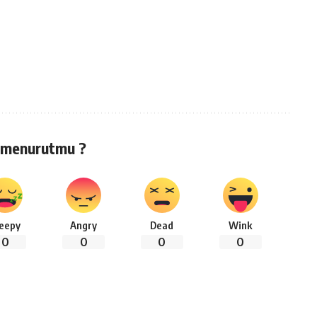
 menurutmu ?
leepy
Angry
Dead
Wink
0
0
0
0