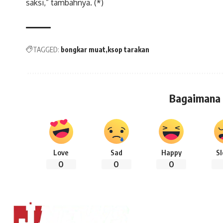
saksi,” tambahnya. (*)
TAGGED:
bongkar muat
ksop tarakan
Bagaimana
Love
Sad
Happy
S
0
0
0