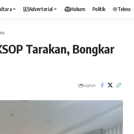
altara
Advertorial
Hukum
Politik
Tekno
uta
KSOP Tarakan, Bongkar
Bagikan