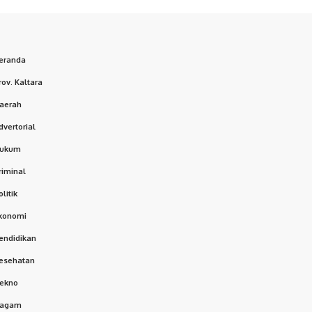
eranda
rov. Kaltara
aerah
dvertorial
ukum
riminal
olitik
konomi
endidikan
esehatan
ekno
agam