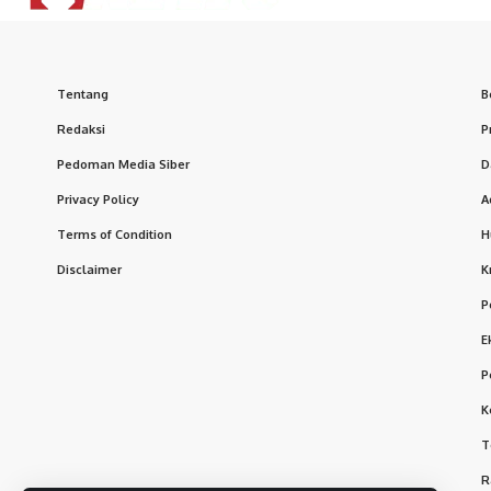
Tentang
B
Redaksi
P
Pedoman Media Siber
D
Privacy Policy
A
Terms of Condition
H
Disclaimer
K
P
E
P
K
T
R