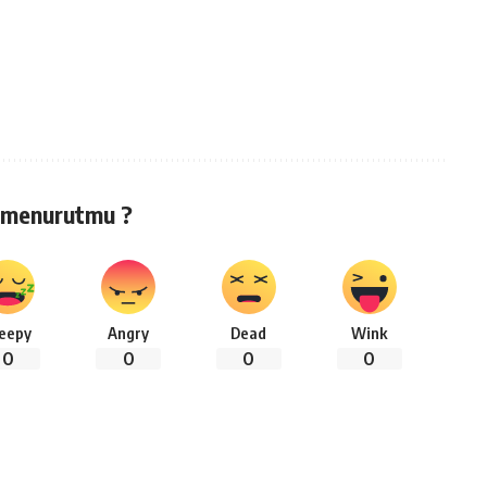
 menurutmu ?
leepy
Angry
Dead
Wink
0
0
0
0