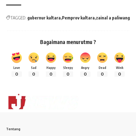
TAGGED:
gubernur kaltara
Pemprov kaltara
zainal a paliwang
Bagaimana menurutmu ?
Love
Sad
Happy
Sleepy
Angry
Dead
Wink
0
0
0
0
0
0
0
Tentang