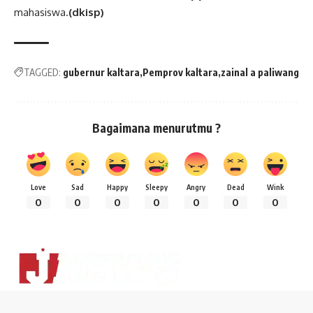
mahasiswa.
(dkisp)
TAGGED:
gubernur kaltara
Pemprov kaltara
zainal a paliwang
Bagaimana menurutmu ?
Love
Sad
Happy
Sleepy
Angry
Dead
Wink
0
0
0
0
0
0
0