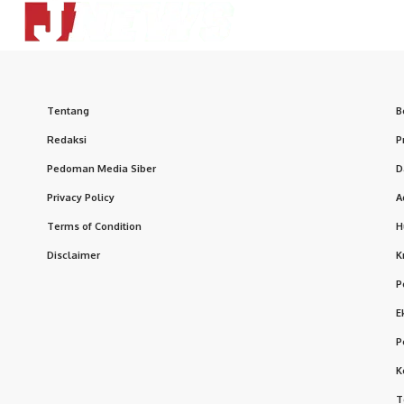
Tentang
B
Redaksi
P
Pedoman Media Siber
D
Privacy Policy
A
Terms of Condition
H
Disclaimer
K
P
E
P
K
T