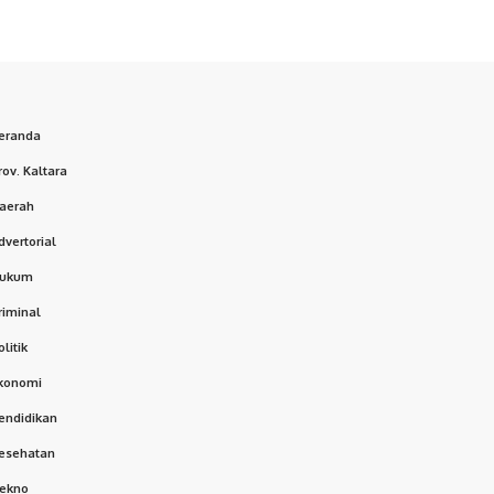
eranda
rov. Kaltara
aerah
dvertorial
ukum
riminal
olitik
konomi
endidikan
esehatan
ekno