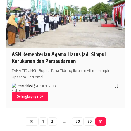
ASN Kementerian Agama Harus Jadi Simpul
Kerukunan dan Persaudaraan
TANA TIDUNG - Bupati Tana Tidung Ibrahim Ali memimpin
Upacara Hari Amal…
By
Redaksi
4 Januari 2023
Selengkapnya
1
2
…
79
80
81