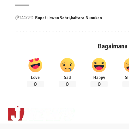
TAGGED:
Bupati Irwan Sabri
kaltara
Nunukan
Bagaimana
Love
Sad
Happy
S
0
0
0