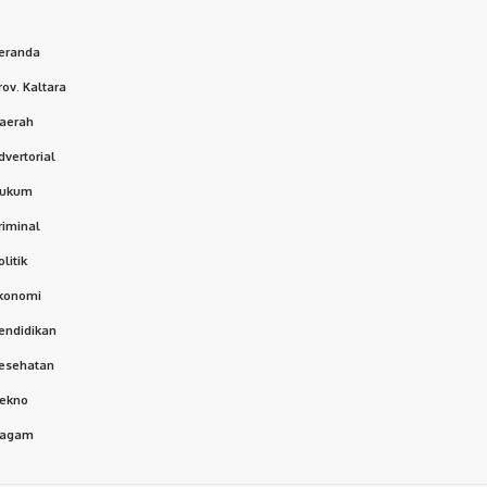
eranda
rov. Kaltara
aerah
dvertorial
ukum
riminal
olitik
konomi
endidikan
esehatan
ekno
agam