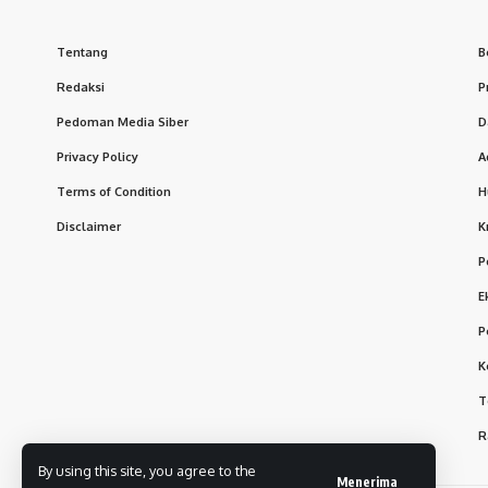
Tentang
B
Redaksi
P
Pedoman Media Siber
D
Privacy Policy
A
Terms of Condition
H
Disclaimer
K
P
E
P
K
T
R
By using this site, you agree to the
Menerima