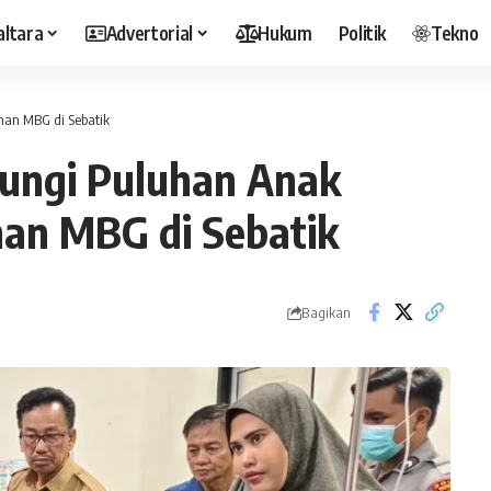
altara
Advertorial
Hukum
Politik
Tekno
nan MBG di Sebatik
jungi Puluhan Anak
an MBG di Sebatik
Bagikan