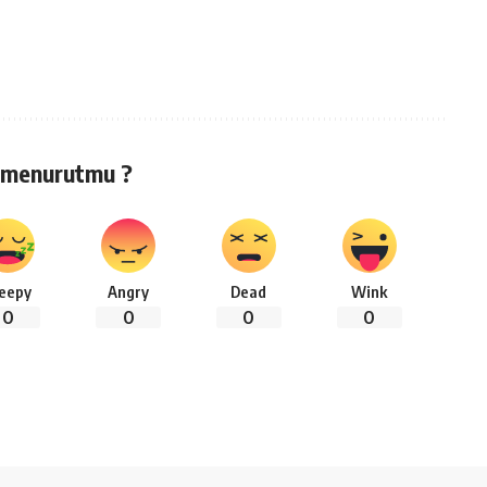
 menurutmu ?
leepy
Angry
Dead
Wink
0
0
0
0